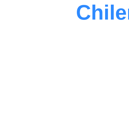
100% 
Chile
Mantenimiento, Aseo y O
Seguras 