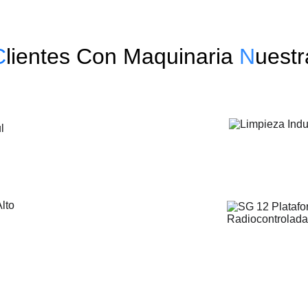
C
lientes Con Maquinaria 
N
uestr