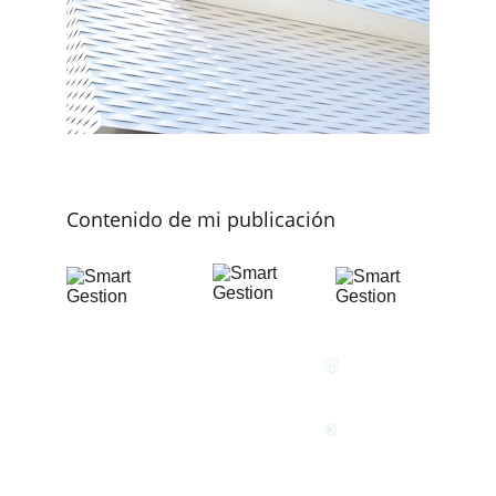
Contenido de mi publicación
®
SMART GESTION
By SmartgestionInternational
®
Page made By 
ForXpur
®